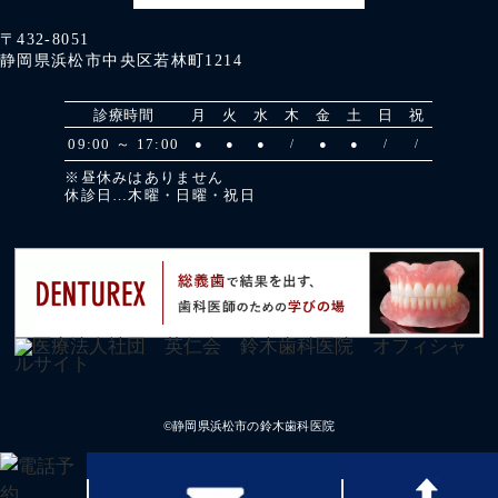
〒432-8051
静岡県浜松市中央区若林町1214
診療時間
月
火
水
木
金
土
日
祝
09:00 ～ 17:00
●
●
●
/
●
●
/
/
※昼休みはありません
休診日…木曜・日曜・祝日
©静岡県浜松市の鈴木歯科医院