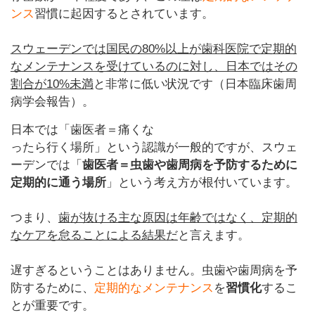
ンス
習慣に起因するとされています。
スウェーデンでは国民の80%以上が歯科医院で定期的
なメンテナンスを受けているのに対し、日本ではその
割合が10%未満
と非常に低い状況です（日本臨床歯周
病学会報告）。
日本では「歯医者＝痛くな
ったら行く場所」という認識が一般的ですが、スウェ
ーデンでは「
歯医者＝虫歯や歯周病を予防するために
定期的に通う場所
」という考え方が根付いています。
つまり、
歯が抜ける主な原因は年齢ではなく、定期的
なケアを怠ることによる結果だ
と言えます。
遅すぎるということはありません。虫歯や歯周病を予
防するために、
定期的なメンテナンス
を
習慣化
するこ
とが重要です。