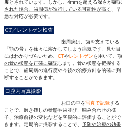
度
とされています。しかし、
4mmを超える深さが確認
された場合、歯周病が進行している可能性が高く
、早
急な対応が必要です。
CT／レントゲン検査
歯周病は、歯を支えている
「顎の骨」を徐々に溶かしてしまう病気です。見た目
にはわかりづらいため、
CT
や
レントゲン
を用いて、
顎
の骨の状態を正確に確認
します。骨の状態を把握する
ことで、歯周病の進行度や今後の治療方針を的確に判
断することができます。
口腔内写真撮影
お口の中を
写真で記録
する
ことで、磨き残しの状態や歯並び、噛み合わせの様
子、治療前後の変化などを客観的に評価することがで
きます。定期的に撮影することで、
予防や治療の効果