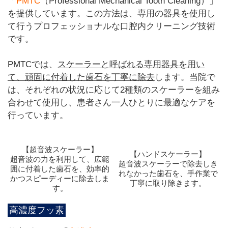
「
PMTC
（Professional Mechanical Tooth Cleaning）」
を提供しています。この方法は、専用の器具を使用し
て行うプロフェッショナルな口腔内クリーニング技術
です。
PMTCでは、
スケーラーと呼ばれる専用器具を用い
て、頑固に付着した歯石を丁寧に除去
します。当院で
は、それぞれの状況に応じて2種類のスケーラーを組み
合わせて使用し、患者さん一人ひとりに最適なケアを
行っています。
【超音波スケーラー】
【ハンドスケーラー】
超音波の力を利用して、広範
超音波スケーラーで除去しき
囲に付着した歯石を、効率的
れなかった歯石を、手作業で
かつスピーディーに除去しま
丁寧に取り除きます。
す。
高濃度フッ素