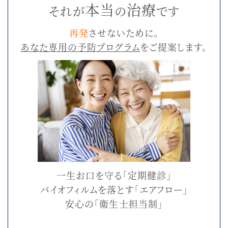
本当
治療
それが
の
です
再発
させないために。
あなた専用の予防プログラム
をご提案します。
一生お口を守る「定期健診」
バイオフィルムを落とす「エアフロー」
安心の「衛生士担当制」